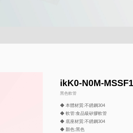
ikK0-N0M-MSSF
黑色軟管
◆ 本體材質:不銹鋼304
◆ 軟管:食品級矽膠軟管
◆ 底座材質:不銹鋼304
◆ 顏色:黑色