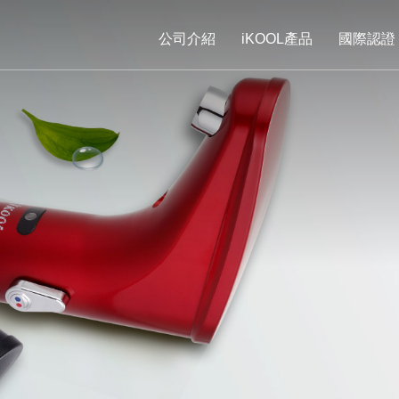
公司介紹
iKOOL產品
國際認證
公司介紹
iKOOL產品
國際認證