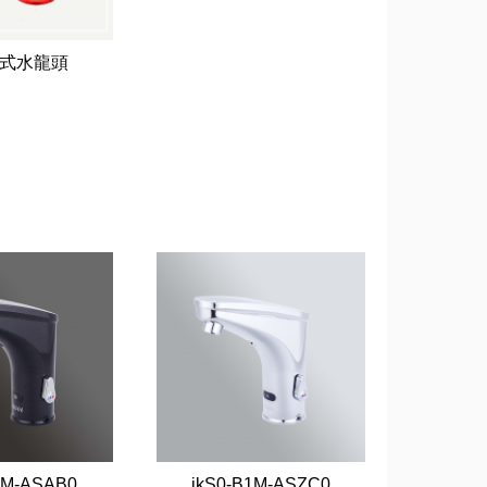
式水龍頭
1M-ASAB0
ikS0-B1M-ASZC0