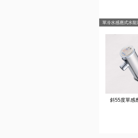
單冷水感應式水龍
斜55度單感