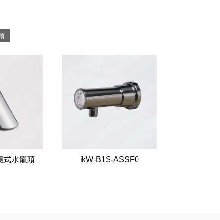
頭
應式水龍頭
ikW-B1S-ASSF0