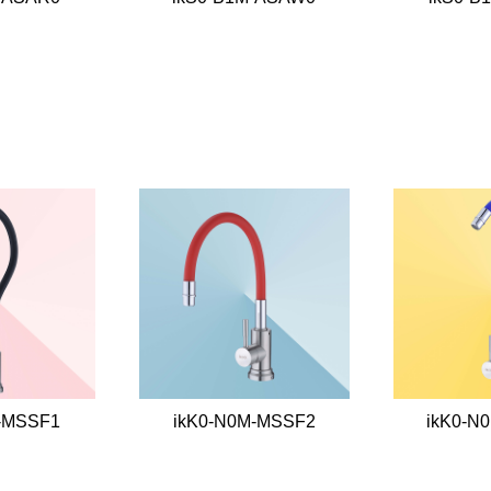
-MSSF1
ikK0-N0M-MSSF2
ikK0-N