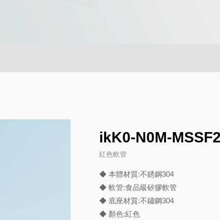
ikK0-N0M-MSSF
紅色軟管
◆ 本體材質:不銹鋼304
◆ 軟管:食品級矽膠軟管
◆ 底座材質:不鏽鋼304
◆ 顏色:紅色